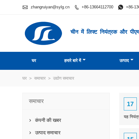

zhangruiyan@sylg.cn
+86-13664112700

+86-13

चीन में लिफ्ट नियंत्रक और पीएम 
घर
हमारे बारे में
उत्पाद
घर
>
समाचार
>
उद्योग समाचार
समाचार
17
यह नियंत्
कंपनी की खबर

उत्पाद समाचार
