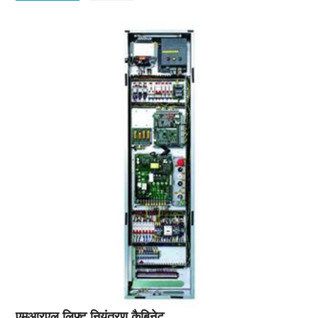
एमआरएल लिफ्ट नियंत्रण कैबिनेट