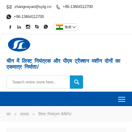

zhangruiyan@sylg.cn
+86-13664112700


+86-13664112700





हिन्दी

चीन में लिफ्ट नियंत्रक और पीएम ट्रैक्शन मशीन दोनों का
एकमात्र निर्माता!

To
घर
>
उत्पाद
>
लिफ्ट नियंत्रण कैबिनेट