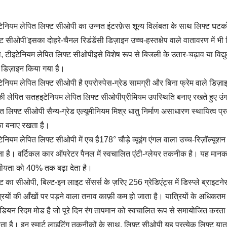
टेनियम लेपित लिफ्ट सीओपी का उन्नत इंटरफ़ेस शून्य विलंबता के साथ लिफ्ट घटक
्ट सीओपी'
इसका दोहरे-चैनल रिडंडेंसी डिज़ाइन उच्च-हस्तक्षेप वाले वातावरण में भी 
थ,
टी
इटेनियम लेपित लिफ्ट सीओपी
इसे विशेष रूप से बिजली के उतार-चढ़ाव या विद्युत
 डिज़ाइन किया गया है।
टेनियम लेपित लिफ्ट सीओपी है
एयरोस्पेस-ग्रेड सामग्री और बिना फ्रेम वाले डि
ी लेपित सतह
इटेनियम लेपित लिफ्ट सीओपी
प्रीमियम उपस्थिति बनाए रखते हुए उ
ित लिफ्ट सीओपी
सैन्य-ग्रेड एल्यूमीनियम मिश्र धातु निर्माण असाधारण स्थायि
का बनाए रखता है।
टेनियम लेपित लिफ्ट सीओपी में एच है
178° चौड़े व्यूइंग एंगल वाला उच्च-रिज़ॉल्य
 है। वर्टिकल कार ऑपरेटर पैनल में स्वचालित एंटी-ग्लेयर तकनीक है। यह मानक डिस्
ीयता को 40% तक बढ़ा देता है।
ट का सीओपी, बिल्ट-इन लाइट सेंसर्स के ज़रिए 256 ग्रेडिएंट्स में डिस्प्ले ब्राइ
्रियों की आँखों पर पड़ने वाला तनाव काफ़ी कम हो जाता है। यात्रियों के अधिक
कैडियन रिदम मोड है जो पूरे दिन रंग तापमान को स्वचालित रूप से समायोजित करता
ता है। इन स्मार्ट लाइटिंग तकनीकों के साथ,
लिफ़्ट
सीओपी
यह प्रत्येक लिफ्ट यात्