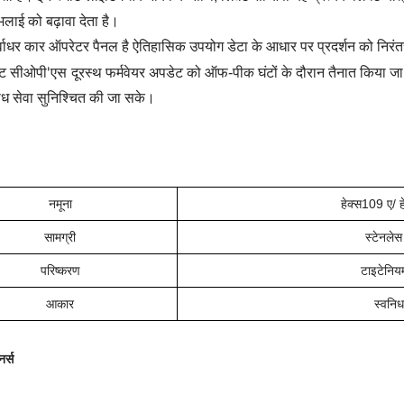
लाई को बढ़ावा देता है।
ध्वाधर कार ऑपरेटर पैनल है
ऐतिहासिक उपयोग डेटा के आधार पर प्रदर्शन को निरंत
'एस
्ट
सीओपी
दूरस्थ फर्मवेयर अपडेट को ऑफ-पीक घंटों के दौरान तैनात किया जा स
बाध सेवा सुनिश्चित की जा सके।
नमूना
हेक्स109 ए/ 
सामग्री
स्टेनलेस
परिष्करण
टाइटेनिय
आकार
स्वनिर्
नर्स