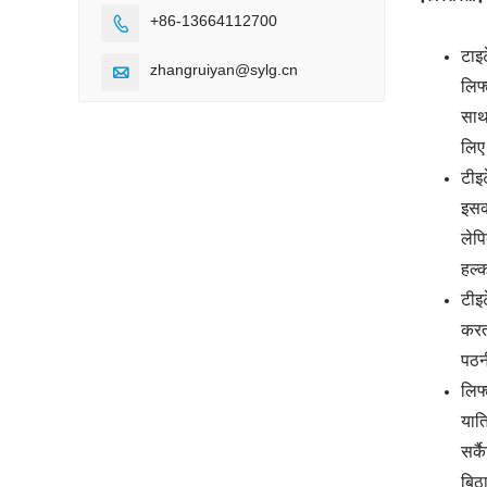
+86-13664112700

टाइ
zhangruiyan@sylg.cn

लिफ
सा
लिए
टी
इ
इसक
लेप
हल्
टी
इ
करता
पठन
लिफ्
यात
सर्
बिठा