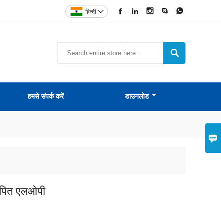





हिन्दी


हमसे संपर्क करें
डाउनलोड

ेपित एलओपी