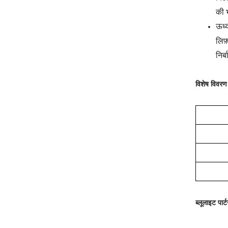
की भ
ऊर्
लिफ़
निर्
विशेष विवरण
ब्लूलाइट पार्ट