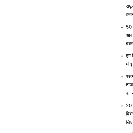
संपू
हमा
50 
आवश
बचत
हम ल
मॉड
प्रत
ताप
का
20 
विशे
लिए 